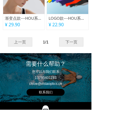
渐变点款---HOU系列硅胶泳帽
LOGO款---HOU系列硅胶泳帽
¥ 29.90
¥ 22.90
上一页
1
/
1
下一页
需要什么帮助？
您可以与我们联系
13795401193
chloe@vistaoptics.cn
联系我们