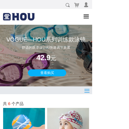
낙
넙
끠
泳镜
끀
泳帽
泳装
VOGUE—HOU系列训练款泳镜
配件
舒适的眼罩设计和快速调节装置
42.9
新品
元
品牌故事
查看购买
联系我们
끀
共
6
个产品