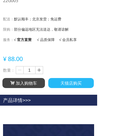
22G005
配送：
默认顺丰；北京发货；免运费
限购：
部分偏远地区无法送达，敬请谅解
服务：
√ 官方直营
√
品质保障
√
会员私享
¥
88.00
数量：
ꄷ
ꄸ
加入购物车
天猫店购买
낙
产品详情>>>