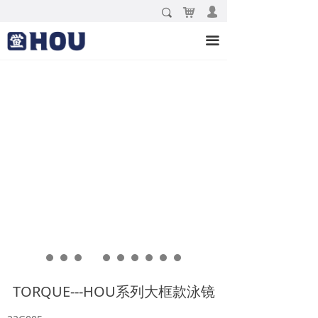
낙
넙
끠
泳镜
끀
泳帽
泳装
配件
新品
品牌故事
联系我们
TORQUE---HOU系列大框款泳镜