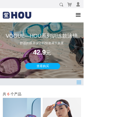
낙
넙
끠
泳镜
끀
泳帽
泳装
VOGUE—HOU系列训练款泳镜
配件
舒适的眼罩设计和快速调节装置
42.9
新品
元
品牌故事
查看购买
联系我们
끀
共
6
个产品