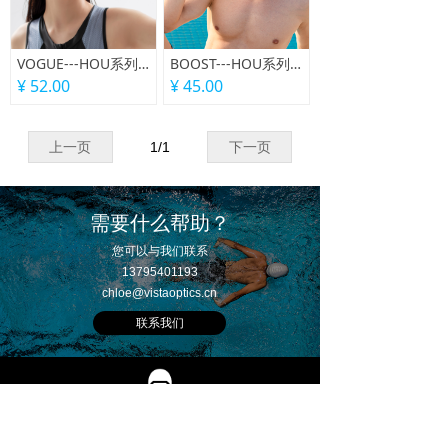
VOGUE---HOU系列训练款泳镜
BOOST---HOU系列训练款泳镜
¥ 52.00
¥ 45.00
上一页
1
/
1
下一页
需要什么帮助？
您可以与我们联系
13795401193
chloe@vistaoptics.cn
联系我们